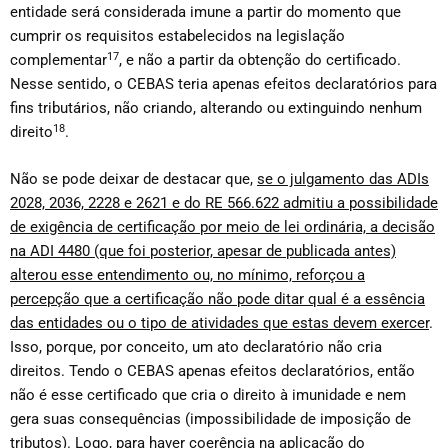
entidade será considerada imune a partir do momento que
cumprir os requisitos estabelecidos na legislação
17
complementar
, e não a partir da obtenção do certificado.
Nesse sentido, o CEBAS teria apenas efeitos declaratórios para
fins tributários, não criando, alterando ou extinguindo nenhum
18
direito
.
Não se pode deixar de destacar que,
se o julgamento das ADIs
2028, 2036, 2228 e 2621 e do RE 566.622 admitiu a possibilidade
de exigência de certificação por meio de lei ordinária, a decisão
na ADI 4480 (que foi posterior, apesar de publicada antes)
alterou esse entendimento ou, no mínimo, reforçou a
percepção que a certificação não pode ditar qual é a essência
das entidades ou o tipo de atividades que estas devem exercer
.
Isso, porque, por conceito, um ato declaratório não cria
direitos. Tendo o CEBAS apenas efeitos declaratórios, então
não é esse certificado que cria o direito à imunidade e nem
gera suas consequências (impossibilidade de imposição de
tributos). Logo,
para haver coerência na aplicação do