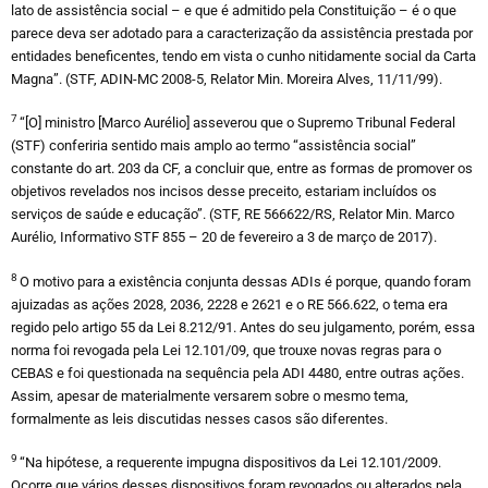
lato de assistência social – e que é admitido pela Constituição – é o que
parece deva ser adotado para a caracterização da assistência prestada por
entidades beneficentes, tendo em vista o cunho nitidamente social da Carta
Magna”. (STF, ADIN-MC 2008-5, Relator Min. Moreira Alves, 11/11/99).
7
“[O] ministro [Marco Aurélio] asseverou que o Supremo Tribunal Federal
(STF) conferiria sentido mais amplo ao termo “assistência social”
constante do art. 203 da CF, a concluir que, entre as formas de promover os
objetivos revelados nos incisos desse preceito, estariam incluídos os
serviços de saúde e educação”. (STF, RE 566622/RS, Relator Min. Marco
Aurélio, Informativo STF 855 – 20 de fevereiro a 3 de março de 2017).
8
O motivo para a existência conjunta dessas ADIs é porque, quando foram
ajuizadas as ações 2028, 2036, 2228 e 2621 e o RE 566.622, o tema era
regido pelo artigo 55 da Lei 8.212/91. Antes do seu julgamento, porém, essa
norma foi revogada pela Lei 12.101/09, que trouxe novas regras para o
CEBAS e foi questionada na sequência pela ADI 4480, entre outras ações.
Assim, apesar de materialmente versarem sobre o mesmo tema,
formalmente as leis discutidas nesses casos são diferentes.
9
“Na hipótese, a requerente impugna dispositivos da Lei 12.101/2009.
Ocorre que vários desses dispositivos foram revogados ou alterados pela