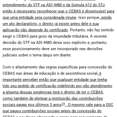
entendimento do STF na ADI 4480 e da Súmula 612 do STJ,
então é necessário reconhecer que o CEBAS é
dispensável
para
que uma entidade seja considerada imune
. Isso porque,
sendo
um ato declaratório, o direito já existe antes dele e sua
aplicação não depende do certificado
. Portanto, não faz sentido
exigir o CEBAS para gozo da imunidade tributária. A recente
decisão do STF na ADI 4480 deixa isso explícito e, portanto,
esse posicionamento deve ser incorporado nas decisões
judiciais sobre o tema daqui em diante.
Com o afastamento das regras específicas para concessão do
CEBAS nas áreas de educação e de assistência social,
é
importante perceber então que qualquer entidade que tenha
tido seu pedido de certificação indeferido por não atendimento
a alguma dessas exigências terá o direito de ter o CEBAS,
como também de pleitear a restituição das contribuições
19
sociais pagas nos últimos 5 anos
. O mesmo vale para a OSC
que pagou contribuições sociais antes da concessão do