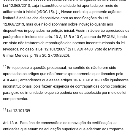
Lei 12.868/2013, cuja inconstitucionalidade foi apontada por meio de
aditamento à inicial (eDOC 15). […] Nesse contexto, a presente ação se
limitará à análise dos dispositivos com as modificações da Lei
12.868/2013, mas que não disponham sobre inovação quanto aos
dispositivos impugnados na petição inicial. Assim, não serão apreciados os
parágrafos e incisos dos arts. 13-A, 13-B e 13-C, acerca do PROUNI, tendo
em vista não tratarem de reprodução das normas inconstitucionais da lei
revogada, no caso, a Lei 12.101/2009” (STF, ADI 4480, Voto do Ministro
Gilmar Mendes, p. 18 a 20, 27/03/2020).
10
Em que pese a questão processual, no sentido de não terem sido
apreciados os artigos que não foram expressamente questionados pela
ADI 4480, entendemos que esses artigos 13-A, 13-B e 13-C são igualmente
inconstitucionais, pois fazem exigência de contrapartidas como condição
para gozo de imunidade, o que só poderia ser estabelecido por meio de lei
complementar.
11
Lei 12.101/09
Art. 13-A. Para fins de concessão e de renovação da certificação, as
entidades que atuam na educação superior e que aderiram ao Programa