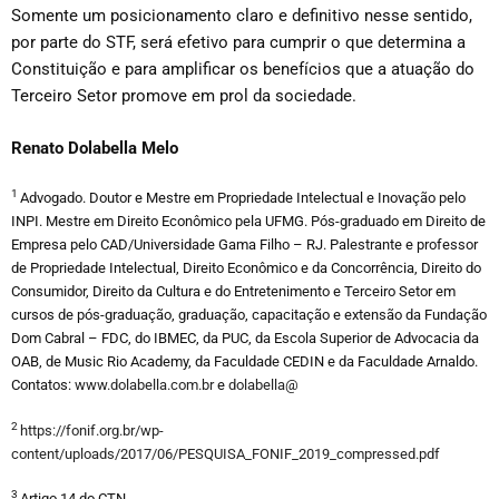
Somente um posicionamento claro e definitivo nesse sentido,
por parte do STF, será efetivo para cumprir o que determina a
Constituição e para amplificar os benefícios que a atuação do
Terceiro Setor promove em prol da sociedade.
Renato Dolabella Melo
1
Advogado. Doutor e Mestre em Propriedade Intelectual e Inovação pelo
INPI. Mestre em Direito Econômico pela UFMG. Pós-graduado em Direito de
Empresa pelo CAD/Universidade Gama Filho – RJ. Palestrante e professor
de Propriedade Intelectual, Direito Econômico e da Concorrência, Direito do
Consumidor, Direito da Cultura e do Entretenimento e Terceiro Setor em
cursos de pós-graduação, graduação, capacitação e extensão da Fundação
Dom Cabral – FDC, do IBMEC, da PUC, da Escola Superior de Advocacia da
OAB, de Music Rio Academy, da Faculdade CEDIN e da Faculdade Arnaldo.
Contatos:
www.dolabella.com.br
e
dolabella@
2
https://fonif.org.br/wp-
content/uploads/2017/06/PESQUISA_FONIF_2019_compressed.pdf
3
Artigo 14 do CTN.