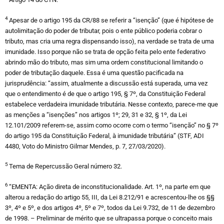
4
Apesar de o artigo 195 da CR/88 se referir a “isenção” (que é hipótese de
autolimitação do poder de tributar, pois o ente público poderia cobrar o
tributo, mas cria uma regra dispensando isso), na verdade se trata de uma
imunidade. Isso porque não se trata de opção feita pelo ente federativo
abrindo mão do tributo, mas sim uma ordem constitucional limitando o
poder de tributação daquele. Essa é uma questão pacificada na
jurisprudência: “assim, atualmente a discussão está superada, uma vez
que o entendimento é de que o artigo 195, § 7º, da Constituição Federal
estabelece verdadeira imunidade tributária. Nesse contexto, parece-me que
as menções a “isenções” nos artigos 1º; 29, 31 e 32, § 1º, da Lei
12.101/2009 referem-se, assim como ocorre com o termo “isenção” no § 7º
do artigo 195 da Constituição Federal, à imunidade tributária” (STF, ADI
4480, Voto do Ministro Gilmar Mendes, p. 7, 27/03/2020).
5
Tema de Repercussão Geral número 32.
6
“EMENTA: Ação direta de inconstitucionalidade. Art. 1º, na parte em que
alterou a redação do artigo 55, III, da Lei 8.212/91 e acrescentou-lhe os §§
3º, 4º e 5º, e dos artigos 4º, 5º e 7º, todos da Lei 9.732, de 11 de dezembro
de 1998. – Preliminar de mérito que se ultrapassa porque o conceito mais