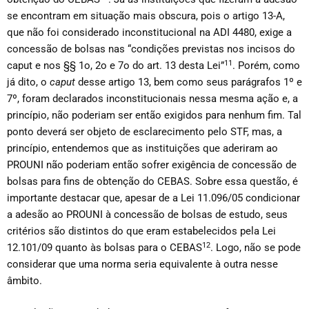
se encontram em situação mais obscura, pois o artigo 13-A,
que não foi considerado inconstitucional na ADI 4480, exige a
concessão de bolsas nas “condições previstas nos incisos do
11
caput e nos §§ 1o, 2o e 7o do art. 13 desta Lei”
. Porém, como
já dito, o
caput
desse artigo 13, bem como seus parágrafos 1º e
7º, foram declarados inconstitucionais nessa mesma ação e, a
princípio, não poderiam ser então exigidos para nenhum fim. Tal
ponto deverá ser objeto de esclarecimento pelo STF, mas, a
princípio, entendemos que as instituições que aderiram ao
PROUNI não poderiam então sofrer exigência de concessão de
bolsas para fins de obtenção do CEBAS. Sobre essa questão, é
importante destacar que, apesar de a Lei 11.096/05 condicionar
a adesão ao PROUNI à concessão de bolsas de estudo, seus
critérios são distintos do que eram estabelecidos pela Lei
12
12.101/09 quanto às bolsas para o CEBAS
. Logo, não se pode
considerar que uma norma seria equivalente à outra nesse
âmbito.