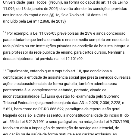
Universidade para Todos (Prouni), na forma do caput do art. 11 da Lei no
11.096, de 13 de janeiro de 2005, deverão atender às condições previstas
nos incisos do caput e nos §§ 1o, 2o e 7o do art. 13 desta Lei.
(Incluído pela Lei nº 12.868, de 2013)
12
Por exemplo, a Lei 11.096/05 prevê bolsas de 25% e ainda concessão
para estudante que tenha cursado o ensino médio completo em escola da
rede pública ou em instituições privadas na condição de bolsista integral e
para professor da rede pública de ensino, para certos cursos. Nenhuma
dessas hipóteses foi prevista na Lei 12.101/09.
13
“Igualmente, entendo que o caput do art. 18, que condiciona a
certificação à entidade de assistência social que presta serviços ou realiza
ações socioassistenciais de forma gratuita, também adentra seara
pertencente à lei complementar, estando, portanto, eivado de
inconstitucionalidade. […] Essa questão foi examinada pelo Supremo
Tribunal Federal no julgamento conjunto das ADIs 2.028; 2.036; 2.228; e
2.621, bem como no RE-RG 566.622, paradigma da repercussão geral.
Naquela ocasião, a Corte assentou a inconstitucionalidade do inciso III do
art. 55 da Lei 8.212/1991 e seus parágrafos, na redação da Lei 9.732/1998,
tendo em vista a imposição de prestação do serviço assistencial, de
educação ou de saúde de forma gratuita e em caráter exclusivo, ao