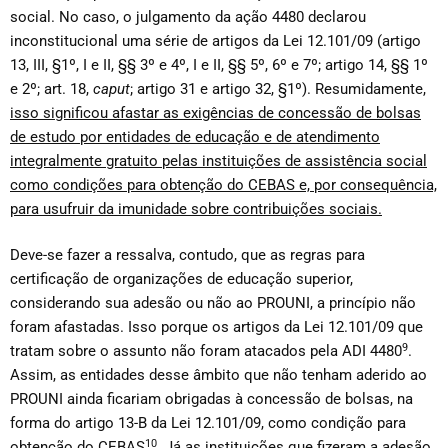
social. No caso, o julgamento da ação 4480 declarou
inconstitucional uma série de artigos da Lei 12.101/09 (artigo
13, III, §1º, I e II, §§ 3º e 4º, I e II, §§ 5º, 6º e 7º; artigo 14, §§ 1º
e 2º; art. 18,
caput
; artigo 31 e artigo 32, §1º). Resumidamente,
isso significou afastar as exigências de concessão de bolsas
de estudo por entidades de educação e de atendimento
integralmente gratuito pelas instituições de assistência social
como condições para obtenção do CEBAS e, por consequência,
para usufruir da imunidade sobre contribuições sociais.
Deve-se fazer a ressalva, contudo, que as regras para
certificação de organizações de educação superior,
considerando sua adesão ou não ao PROUNI, a princípio não
foram afastadas. Isso porque os artigos da Lei 12.101/09 que
9
tratam sobre o assunto não foram atacados pela ADI 4480
.
Assim, as entidades desse âmbito que não tenham aderido ao
PROUNI ainda ficariam obrigadas à concessão de bolsas, na
forma do artigo 13-B da Lei 12.101/09, como condição para
10
obtenção do CEBAS
. Já as instituições que fizeram a adesão