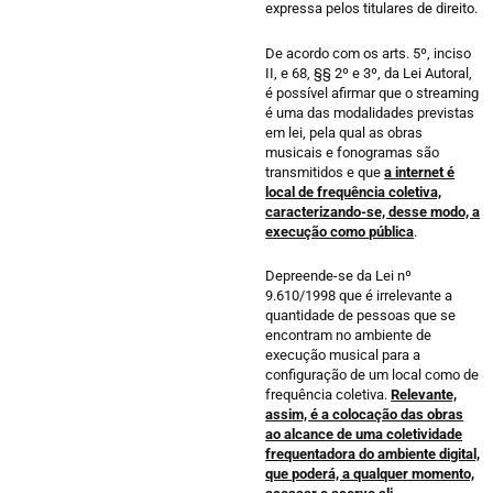
expressa pelos titulares de direito.
De acordo com os arts. 5º, inciso
II, e 68, §§ 2º e 3º, da Lei Autoral,
é possível afirmar que o streaming
é uma das modalidades previstas
em lei, pela qual as obras
musicais e fonogramas são
transmitidos e que
a internet é
local de frequência coletiva,
caracterizando-se, desse modo, a
execução como pública
.
Depreende-se da Lei nº
9.610/1998 que é irrelevante a
quantidade de pessoas que se
encontram no ambiente de
execução musical para a
configuração de um local como de
frequência coletiva.
Relevante,
assim, é a colocação das obras
ao alcance de uma coletividade
frequentadora do ambiente digital,
que poderá, a qualquer momento,