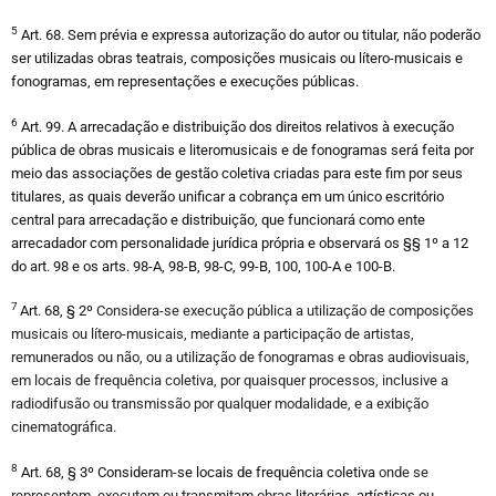
5
Art. 68. Sem prévia e expressa autorização do autor ou titular, não poderão
ser utilizadas obras teatrais, composições musicais ou lítero-musicais e
fonogramas, em representações e execuções públicas.
6
Art. 99. A arrecadação e distribuição dos direitos relativos à execução
pública de obras musicais e literomusicais e de fonogramas será feita por
meio das associações de gestão coletiva criadas para este fim por seus
titulares, as quais deverão unificar a cobrança em um único escritório
central para arrecadação e distribuição, que funcionará como ente
arrecadador com personalidade jurídica própria e observará os §§ 1º a 12
do art. 98 e os arts. 98-A, 98-B, 98-C, 99-B, 100, 100-A e 100-B.
7
Art. 68, § 2º
Considera-se execução pública a utilização de composições
musicais ou lítero-musicais, mediante a participação de artistas,
remunerados ou não, ou a utilização de fonogramas e obras audiovisuais,
em locais de frequência coletiva, por quaisquer processos, inclusive a
radiodifusão ou transmissão por qualquer modalidade, e a exibição
cinematográfica.
8
Art. 68, § 3º Consideram-se locais de frequência coletiva
onde se
representem, executem ou transmitam obras
literárias, artísticas ou