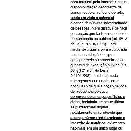
obra musical pela internet é a sua
disponibilização decorrente da
transmissão em si considerada,
tendo em vista o potencial
alcance de número indeterminado
de pessoas
. Além disso, é de fácil
percepção que tanto o conceito de
comunicação ao público (art. 5º, V,
da Lei nº 9.610/1998) – ato
mediante o qual a obra é colocada
ao alcance do público, por
qualquer meio ou procedimento -,
quanto o de execução pública (art.
68, §§ 2º e 3º, da Lei nº
9.610/1998) são de tal modo
abrangentes que conduzem à
conclusão de que a noção de
local
de frequência coletiva
compreende os espaços físico e
digital, incluindo-se neste último
as plataformas digitais,
notadamente um ambiente que
alcança número indeterminado e
irrestrito de usuários, existentes
não mais em um único lugar ou