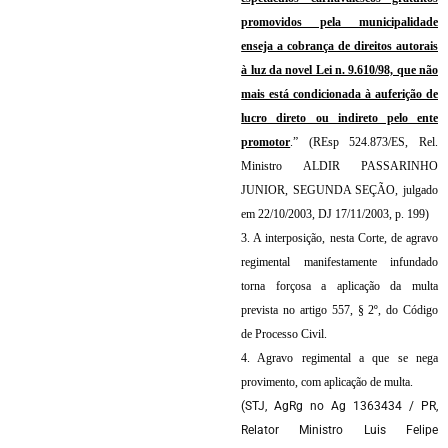
promovidos pela municipalidade
enseja a cobrança de direitos autorais
à luz da novel Lei n. 9.610/98, que não
mais está condicionada à auferição de
lucro direto ou indireto pelo ente
promotor
.” (REsp 524.873/ES, Rel.
Ministro ALDIR PASSARINHO
JUNIOR, SEGUNDA SEÇÃO, julgado
em 22/10/2003, DJ 17/11/2003, p. 199)
3. A interposição, nesta Corte, de agravo
regimental manifestamente infundado
torna forçosa a aplicação da multa
prevista no artigo 557, § 2º, do Código
de Processo Civil.
4. Agravo regimental a que se nega
provimento, com aplicação de multa.
(STJ, AgRg no Ag 1363434 / PR,
Relator
Ministro Luis Felipe