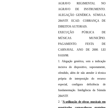
AGRAVO REGIMENTAL NO
AGRAVO DE INSTRUMENTO.
ALEGAÇÃO GENÉRICA. SÚMULA
284/STF. ECAD. COBRANÇA DE
DIREITOS AUTORAIS.
EXECUÇÃO PÚBLICA DE
MÚSICAS. MUNICÍPIO.
PAGAMENTO.
FESTA
DE
CARNAVAL. ANO DE 2000. LEI
9.610/98.
1. Alegação genérica, sem a indicação
incisiva do dispositivo, supostamente,
ofendido, além de não atender à técnica
própria de interposição do recurso
especial, configura deficiência de
fundamentação. Inteligência da Súmula
284/STF.
2. “
A utilização de obras musicais em
espetáculos carnavalescos gratuitos