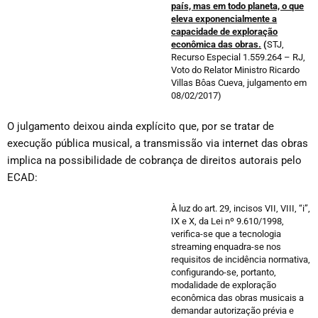
país, mas em todo planeta, o que
eleva exponencialmente a
capacidade de exploração
econômica das obras.
(
STJ,
Recurso Especial 1.559.264 – RJ,
Voto do Relator Ministro Ricardo
Villas Bôas Cueva, julgamento em
08/02/2017)
O julgamento deixou ainda explícito que, por se tratar de
execução pública musical, a transmissão via internet das obras
implica na possibilidade de cobrança de direitos autorais pelo
ECAD:
À luz do art. 29, incisos VII, VIII, “i”,
IX e X, da Lei nº 9.610/1998,
verifica-se que a tecnologia
streaming enquadra-se nos
requisitos de incidência normativa,
configurando-se, portanto,
modalidade de exploração
econômica das obras musicais a
demandar autorização prévia e