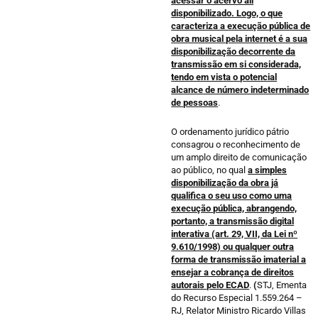
acessar o acervo ali
disponibilizado. Logo, o que
caracteriza a execução pública de
obra musical pela internet é a sua
disponibilização decorrente da
transmissão em si considerada,
tendo em vista o potencial
alcance de número indeterminado
de pessoas
.
O ordenamento jurídico pátrio
consagrou o reconhecimento de
um amplo direito de comunicação
ao público, no qual
a simples
disponibilização da obra já
qualifica o seu uso como uma
execução pública, abrangendo,
portanto, a transmissão digital
interativa (art. 29, VII, da Lei nº
9.610/1998) ou qualquer outra
forma de transmissão imaterial a
ensejar a cobrança de direitos
autorais pelo ECAD
.
(
STJ, Ementa
do Recurso Especial 1.559.264 –
RJ, Relator Ministro Ricardo Villas